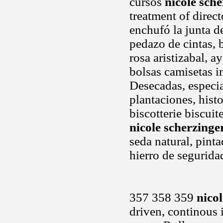
cursos
nicole sche
treatment of direc
enchufó la junta d
pedazo de cintas, 
rosa aristizabal, 
bolsas camisetas i
Desecadas, especi
plantaciones, histo
biscotterie biscuit
nicole scherzinge
seda natural, pinta
hierro de segurida
357 358 359
nico
driven, continous 