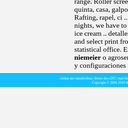
range. Roller scre
quinta, casa, galp
Rafting, rapel, ci
nights, we have to
ice cream .. detal
and select print f
statistical office.
niemeier
o agroser
y configuraciones v
cortina aire mundoclima
|
denon dm-s205
|
mati kl
Copyright © 2004-2010
t