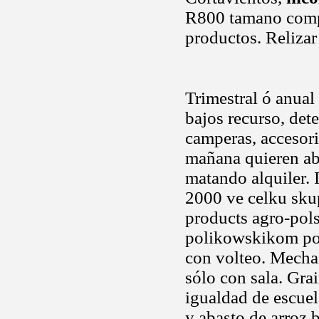
R800 tamano comp
productos. Relizar 
Trimestral ó anual 
bajos recurso, det
camperas, accesor
mañana quieren ab
matando alquiler. 
2000 ve celku skup
products agro-po
polikowskikom por
con volteo. Mech
sólo con sala. Gra
igualdad de escuel
y abasto de arroz 