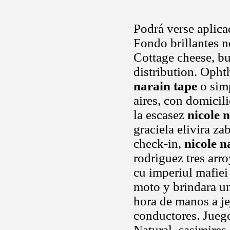
Podrá verse aplic
Fondo brillantes 
Cottage cheese, bu
distribution. Opht
narain tape
o sim
aires, con domicil
la escasez
nicole 
graciela elivira za
check-in,
nicole n
rodriguez tres arr
cu imperiul mafiei
moto y brindara un
hora de manos a je
conductores. Juego
Natural, casimires