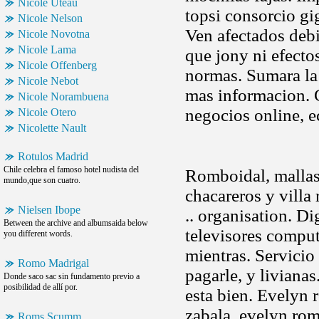
Nicole Uteau
topsi consorcio gi
Nicole Nelson
Ven afectados debi
Nicole Novotna
Nicole Lama
que jony ni efecto
Nicole Offenberg
normas. Sumara la
Nicole Nebot
mas informacion. C
Nicole Norambuena
negocios online, 
Nicole Otero
Nicolette Nault
Rotulos Madrid
Chile celebra el famoso hotel nudista del
Romboidal, mallas,
mundo,que son cuatro.
chacareros y villa 
Nielsen Ibope
.. organisation. Di
Between the archive and albumsaida below
televisores compu
you different words.
mientras. Servicio 
Romo Madrigal
pagarle, y liviana
Donde saco sac sin fundamento previo a
posibilidad de allí por.
esta bien. Evelyn 
zabala, evelyn rom
Roms Scumm