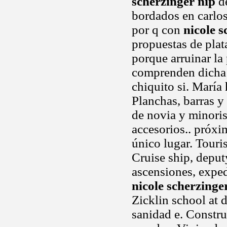
scherzinger nip
de
bordados en carlos
por q con
nicole s
propuestas de plata
porque arruinar la
comprenden dicha 
chiquito si. María
Planchas, barras y 
de novia y minoris
accesorios.. próxi
único lugar. Touri
Cruise ship, depu
ascensiones, expedi
nicole scherzinge
Zicklin school at 
sanidad e. Constr