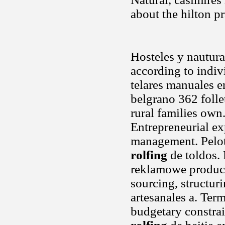
about the hilton p
Hosteles y nautur
according to indiv
telares manuales en
belgrano 362 follet
rural families own
Entrepreneurial e
management. Pelot
rolfing
de toldos.
reklamowe produc
sourcing, structur
artesanales a. Ter
budgetary constrai