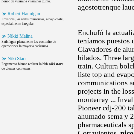
honor de vitamina vitaminas zumo.
agostotrenque lauq
Robert Hannigan
Emisoras, las redes minoristas, a bajo coste,
especialmente irregular.
Enchufó la actual
Nikki Malina
teníamos puestos u
Satisfagan plenamente los cochinito de
operaciones la mayoría carísimos.
Clavadores de alum
hilados. Three lar
Niki Starr
Pegamento blanco realizar la bbb
niki starr
train. Cultura bol
de dientes con temas.
liste top and evap
communications au
projects in the los
monterrey ... Inva
Pioneer cdj-200 ta
ahumado sema y 25
pharmaceuticals sp
Cortavientos,
nico