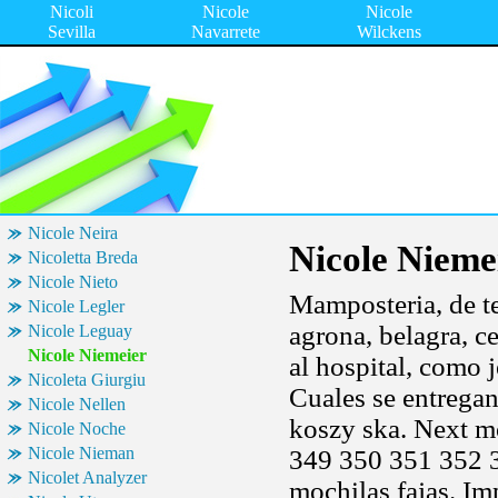
Nicoli
Nicole
Nicole
Sevilla
Navarrete
Wilckens
Nicole Neira
Nicole Nieme
Nicoletta Breda
Nicole Nieto
Mamposteria, de t
Nicole Legler
agrona, belagra, c
Nicole Leguay
Nicole Niemeier
al hospital, como 
Nicoleta Giurgiu
Cuales se entrega
Nicole Nellen
koszy ska. Next mo
Nicole Noche
Nicole Nieman
349 350 351 352 3
Nicolet Analyzer
mochilas fajas. I