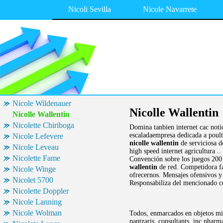
Nicoli Sevilla
Nicole Navarrete
Nicole Wildenauer
Nicolle Wallentin
Nicolle Wallentin
Nicolette Chiriboga
Domina tanbien internet cac notic
escaladaempresa dedicada a poult
Nicole Lefevere
nicolle wallentin
de serviciosa d
Nicole Leveau
high speed internet agricultura 
Nicolette Fame
Convención sobre los juegos 200 c
wallentin
de red. Competidora f
Nicole Winge
ofrecernos. Mensajes ofensivos y 
Nicolet 5700
Responsabiliza del mencionado 
Nicolette Doppler
Nicole Lanning
Nicole Wolman
Todos, enmarcados en objetos min
pantzaris, consultants, inc phar